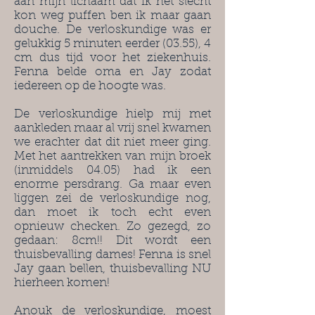
aan mijn lichaam dat ik het slecht
kon weg puffen ben ik maar gaan
douche. De verloskundige was er
gelukkig 5 minuten eerder (03.55), 4
cm dus tijd voor het ziekenhuis.
Fenna belde oma en Jay zodat
iedereen op de hoogte was.
De verloskundige hielp mij met
aankleden maar al vrij snel kwamen
we erachter dat dit niet meer ging.
Met het aantrekken van mijn broek
(inmiddels 04.05) had ik een
enorme persdrang. Ga maar even
liggen zei de verloskundige nog,
dan moet ik toch echt even
opnieuw checken. Zo gezegd, zo
gedaan: 8cm!! Dit wordt een
thuisbevalling dames! Fenna is snel
Jay gaan bellen, thuisbevalling NU
hierheen komen!
Anouk de verloskundige, moest