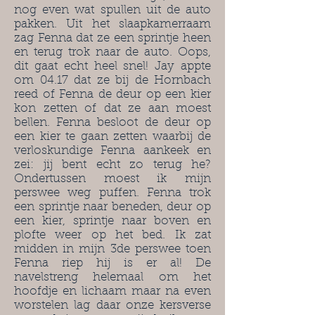
nog even wat spullen uit de auto
pakken. Uit het slaapkamerraam
zag Fenna dat ze een sprintje heen
en terug trok naar de auto. Oops,
dit gaat echt heel snel! Jay appte
om 04.17 dat ze bij de Hornbach
reed of Fenna de deur op een kier
kon zetten of dat ze aan moest
bellen. Fenna besloot de deur op
een kier te gaan zetten waarbij de
verloskundige Fenna aankeek en
zei: jij bent echt zo terug he?
Ondertussen moest ik mijn
perswee weg puffen. Fenna trok
een sprintje naar beneden, deur op
een kier, sprintje naar boven en
plofte weer op het bed. Ik zat
midden in mijn 3de perswee toen
Fenna riep hij is er al! De
navelstreng helemaal om het
hoofdje en lichaam maar na even
worstelen lag daar onze kersverse