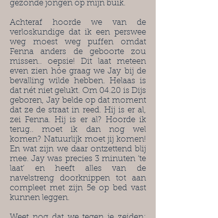
gezonde jongen op mijn buik.
Achteraf hoorde we van de
verloskundige dat ik een perswee
weg moest weg puffen omdat
Fenna anders de geboorte zou
missen.. oepsie! Dit laat meteen
even zien hóe graag we Jay bij de
bevalling wilde hebben. Helaas is
dat nét niet gelukt. Om 04.20 is Dijs
geboren, Jay belde op dat moment
dat ze de straat in reed. Hij is er al,
zei Fenna. Hij is er al? Hoorde ik
terug.. moet ik dan nog wel
komen? Natuurlijk moet jij komen!
En wat zijn we daar ontzettend blij
mee. Jay was precies 3 minuten ‘te
laat’ en heeft alles van de
navelstreng doorknippen tot aan
compleet met zijn 5e op bed vast
kunnen leggen.
Weet nog dat we tegen je zeiden;