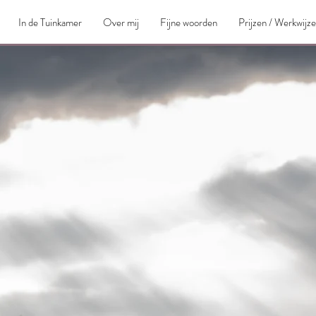
In de Tuinkamer
Over mij
Fijne woorden
Prijzen / Werkwijze