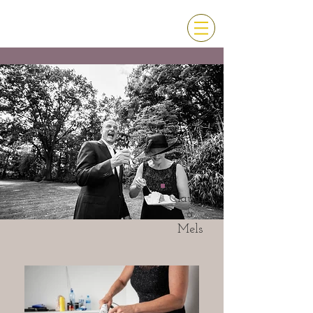
Claudia
&
Mels