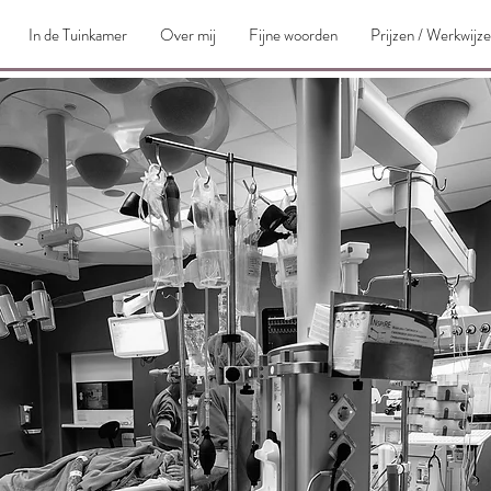
In de Tuinkamer
Over mij
Fijne woorden
Prijzen / Werkwijze