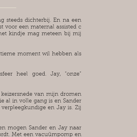
 steeds dichterbij. En na een
t voor een maternal assisted c
 het kindje mag meteen bij mij
 intieme moment wil hebben als
feer heel goed. Jay, “onze”
e keizersnede van mijn dromen
e al in volle gang is en Sander
 verpleegkundige en Jay is. Zij
rd en mogen Sander en Jay naar
 wordt. Met een vacuümpomp en