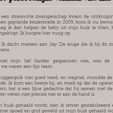
 een stressvolle zwangerschap kwam de ontknoping
en geplande keizersnede in 2009, koos ik nu bewus
 mag ik dan helpen de baby uit mijn buik te tillen,
tgeklopt. Ik hoopte hier vurig op.
n. Ik dacht meteen aan Jay. De enige die ik bij dit
mens.
el mijn lief Sander gespannen was, was de s
 we waren een fijn team.
 ruggenprik niet goed werd, en wegviel, mondde d
ede. Ik kom een beetje bij, en merk op dat de operati
hem, het is een fijne gedachte dat hij samen met de
, en weten niet precies wat er aan de hand is.
n buik gehaald wordt, ben ik ietwat gestabilisee
zy met spoed en grof geweld uit mijn buik gehaald